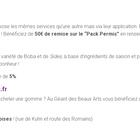
opose les mêmes services qu’une autre mais via leur application.
 ! Bénéficiez de
50€ de remise sur le “Pack Permis”
en rense
e variété de Boba et de
Sides
, à base d’ingrédients de saison et 
bonheur !
se de
5%
.
.fr
d’acheter une gomme ? Au Géant des Beaux Arts vous bénéficiez
oises
! (rue de Kuhn et route des Romains)