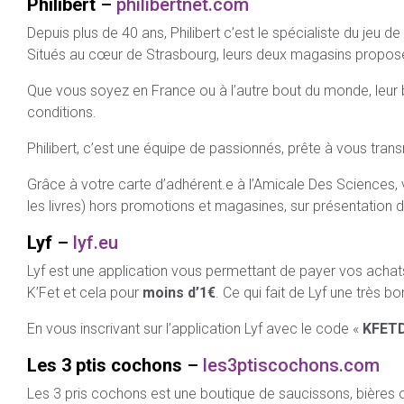
Philibert
–
philibertnet.com
Depuis plus de 40 ans, Philibert c’est le spécialiste du jeu de
Situés au cœur de Strasbourg, leurs deux magasins proposent u
Que vous soyez en France ou à l’autre bout du monde, leur b
conditions.
Philibert, c’est une équipe de passionnés, prête à vous trans
Grâce à votre carte d’adhérent.e à l’Amicale Des Sciences,
les livres) hors promotions et magasines, sur présentation
Lyf
–
lyf.eu
Lyf est une application vous permettant de payer vos achat
K’Fet et cela pour
moins d’1€
. Ce qui fait de Lyf une très b
En vous inscrivant sur l’application Lyf avec le code «
KFET
Les 3 ptis cochons
–
les3ptiscochons.com
Les 3 pris cochons est une boutique de saucissons, bières o