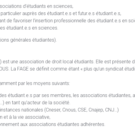
ssociations d’étudiants en sciences,
rticulier auprès des étudiant.e.s et futur.e.s étudiant.e.s,
 de favoriser l’insertion professionnelle des étudiant.e.s en sc
les étudiant.e.s en sciences.
ons générales étudiantes).
 une association de droit local étudiants. Elle est présente dans 
US. La FAGE se définit comme étant « plus qu’un syndicat étudi
otamment par les moyens suivants:
 des étudiant.e.s par ses membres, les associations étudiantes, 
…) en tant qu’acteur de la société.
d’instances nationales (Cneser, Cnous, CSE, Cnajep, CNJ…)
et à la vie associative,
tionnement aux associations étudiantes adhérentes.