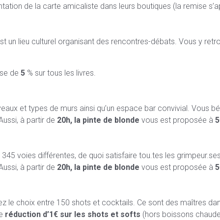
tation de la carte amicaliste dans leurs boutiques (la remise s’ap
, est un lieu culturel organisant des rencontres-débats. Vous y ret
ise de
5
% sur tous les livres.
veaux et types de murs ainsi qu’un espace bar convivial. Vous b
 Aussi, à partir de
20h, la pinte de blonde
vous est proposée à
5
345 voies différentes, de quoi satisfaire tou.tes les grimpeur.se
 Aussi, à partir de
20h, la pinte de blonde
vous est proposée à
5
z le choix entre 150 shots et cocktails. Ce sont des maîtres dans
ne
réduction d’1€ sur les shots et softs
(hors boissons chaudes