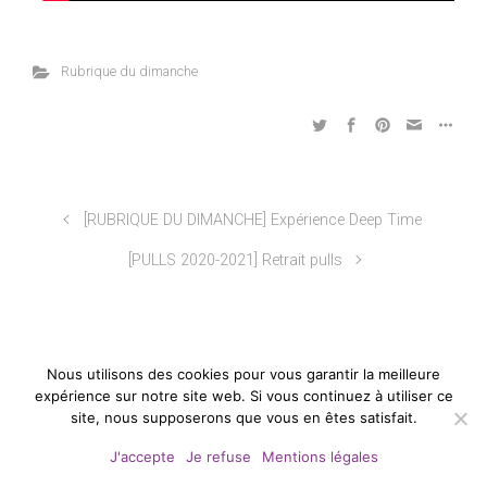
Rubrique du dimanche
[RUBRIQUE DU DIMANCHE] Expérience Deep Time
[PULLS 2020-2021] Retrait pulls
Nous utilisons des cookies pour vous garantir la meilleure
expérience sur notre site web. Si vous continuez à utiliser ce
Copyright © Amicale des Sciences de Strasbourg -
site, nous supposerons que vous en êtes satisfait.
Tous droits réservés -
Mentions légales
J'accepte
Je refuse
Mentions légales