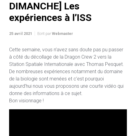
DIMANCHE] Les
expériences à l’ISS
25 avril 2021
Ecrit par
Webmaster
Cette semaine, vous n’avez sans doute pas pu passer
à côté du décollage de la Dragon Crew 2 vers la
Station Spatiale Internationale avec Thomas Pesquet.
De nombreuses expériences notamment du domaine
de la biologie sont menées et c’est pourquoi
aujourd’hui nous vous proposons une courte vidéo qui
donne des informations à ce sujet.
Bon visionnage !